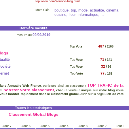
top.wifeo.com/service-blog.html
Mots Clés :
boutique, top, mode, actualite, cinema,
cuisine, fleur, informatique, ...
Dernière mesure
09/09/2019
mesure du
487
Top
Vote
/ 1165
logs
ualité
71
Top
Vote
/ 141
Société
32
Top
Vote
/ 86
ternet
77
Top
Vote
/ 182
TOP TRAFIC de la
 dans Annuaire Web France
, participez ainsi au classement
booster votre classement
 et
, chaque visiteur unique sur votre blog vous
 vous montez rapidement dans le classement global.
Allez sur la page
Lien de vote
Toutes les statistiques
Classement Global Blogs
Jour 7
Jour 6
Jour 5
Jour 4
Jour 3
Jour 2
Jour 1