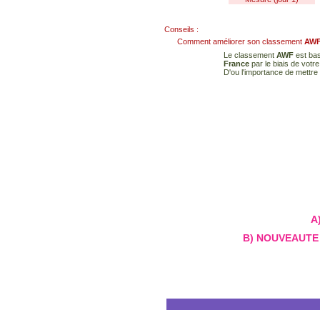
Conseils :
Comment améliorer son classement
AW
Le classement
AWF
est bas
France
par le biais de votr
D'ou l'importance de mettre 
A)
B) NOUVEAUTE 