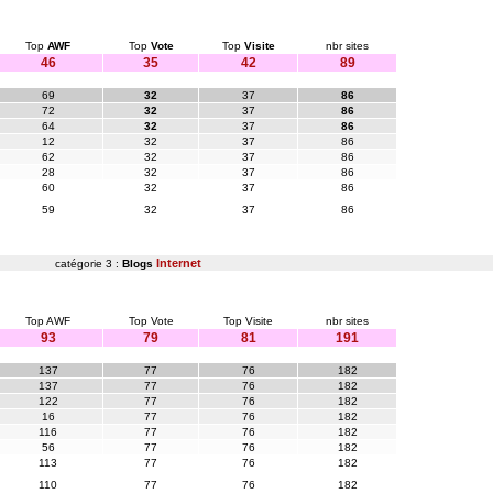
Top
AWF
Top
Vote
Top
Visite
nbr sites
46
35
42
89
69
32
37
86
72
32
37
86
64
32
37
86
12
32
37
86
62
32
37
86
28
32
37
86
60
32
37
86
59
32
37
86
Internet
catégorie 3 :
Blogs
Top AWF
Top Vote
Top Visite
nbr sites
93
79
81
191
137
77
76
182
137
77
76
182
122
77
76
182
16
77
76
182
116
77
76
182
56
77
76
182
113
77
76
182
110
77
76
182