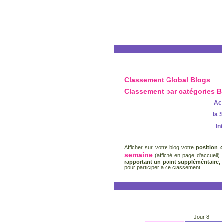
Classement Global Blogs
Classement par catégories B
Act
la 
In
Afficher sur votre blog votre
position
semaine
(affiché en page d'accueil)
rapportant un point suppléméntaire,
pour participer a ce classement.
Jour 8