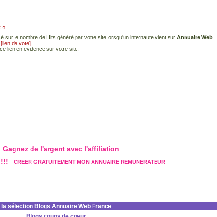
F
?
é sur le nombre de Hits généré par votre site lorsqu'un internaute vient sur
Annuaire Web
e
[lien de vote]
.
ce lien en évidence sur votre site.
 Gagnez de l'argent avec l'affiliation
!!!
-
CREER GRATUITEMENT MON ANNUAIRE REMUNERATEUR
la sélection Blogs Annuaire Web France
Blogs coups de coeur