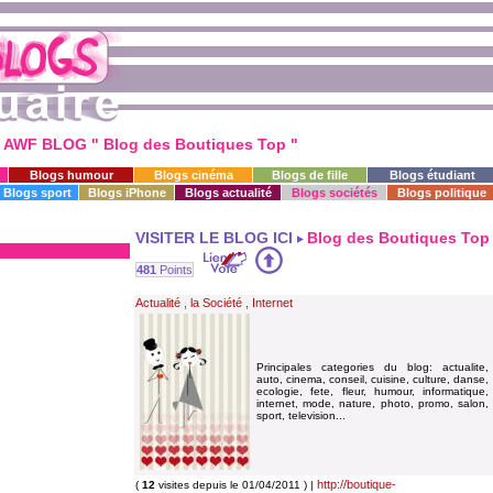
 AWF BLOG " Blog des Boutiques Top "
Blogs humour
Blogs cinéma
Blogs de fille
Blogs étudiant
Blogs sport
Blogs iPhone
Blogs actualité
Blogs sociétés
Blogs politique
VISITER LE BLOG ICI
Blog des Boutiques Top
481
Points
Actualité
,
la Société
,
Internet
Principales categories du blog: actualite,
auto, cinema, conseil, cuisine, culture, danse,
ecologie, fete, fleur, humour, informatique,
internet, mode, nature, photo, promo, salon,
sport, television...
http://boutique-
(
12
visites depuis le 01/04/2011 ) |