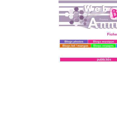
Fiche
Blogs photos
Blogs musique
Blogs bd / mangas
Blogs voyages
publicités