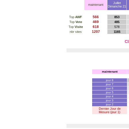
Juillet
maintenant
Dimanche 21
566
Top
AWF
853
469
Top
Vote
485
618
Top
Visite
578
1207
nbr sites
1165
Cl
maintenant
jour 8
jour 7
jour 6
jour 5
jour 4
jour 3
jour 2
Dernier Jour de
Mesure (jour 1)