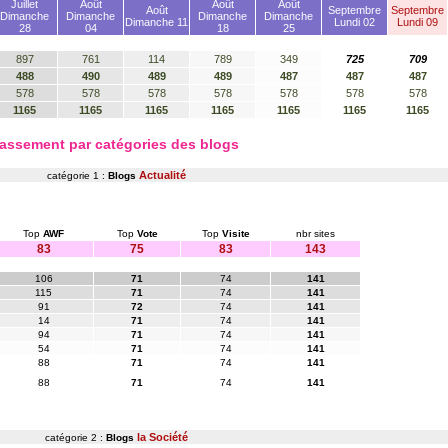
Juillet
Août
Août
Août
Août
Septembre
Septembre
Dimanche
Dimanche
Dimanche
Dimanche
Dimanche 11
Lundi 02
Lundi 09
28
04
18
25
897
761
114
789
349
725
709
488
490
489
489
487
487
487
578
578
578
578
578
578
578
1165
1165
1165
1165
1165
1165
1165
assement par catégories des blogs
Actualité
catégorie 1 :
Blogs
Top
AWF
Top
Vote
Top
Visite
nbr sites
83
75
83
143
106
71
74
141
115
71
74
141
91
72
74
141
14
71
74
141
94
71
74
141
54
71
74
141
88
71
74
141
88
71
74
141
la Société
catégorie 2 :
Blogs