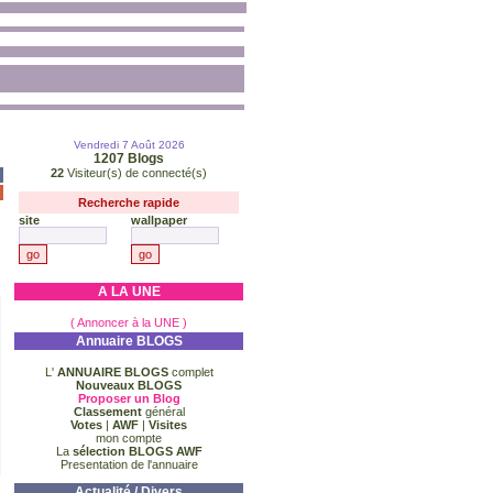
Vendredi 7 Août 2026
1207
Blogs
22
Visiteur(s) de connecté(s)
Recherche rapide
site
wallpaper
A LA UNE
( Annoncer à la UNE )
Annuaire BLOGS
L'
ANNUAIRE BLOGS
complet
Nouveaux BLOGS
Proposer un Blog
Classement
général
Votes
|
AWF
|
Visites
mon compte
La
sélection BLOGS AWF
Presentation de l'annuaire
Actualité / Divers