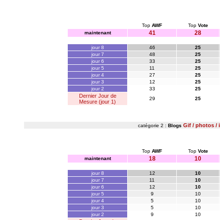
Top
AWF
Top
Vote
41
28
maintenant
jour 8
46
25
jour 7
48
25
jour 6
33
25
jour 5
11
25
jour 4
27
25
jour 3
12
25
jour 2
33
25
Dernier Jour de
29
25
Mesure (jour 1)
Gif / photos /
catégorie 2 :
Blogs
Top
AWF
Top
Vote
18
10
maintenant
jour 8
12
10
jour 7
11
10
jour 6
12
10
jour 5
9
10
jour 4
5
10
jour 3
5
10
jour 2
9
10