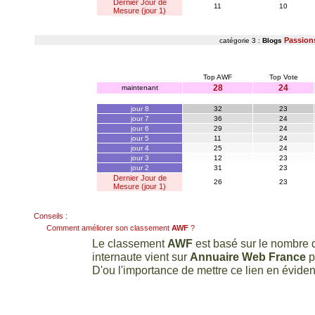
Dernier Jour de
11
10
Mesure (jour 1)
Passion
catégorie 3 :
Blogs
Top AWF
Top Vote
28
24
maintenant
jour 8
32
23
jour 7
36
24
jour 6
29
24
jour 5
11
24
jour 4
25
24
jour 3
12
23
jour 2
31
23
Dernier Jour de
26
23
Mesure (jour 1)
Conseils :
Comment améliorer son classement
AWF
?
Le classement
AWF
est basé sur le nombre d
internaute vient sur
Annuaire Web France
p
D'ou l'importance de mettre ce lien en évidenc