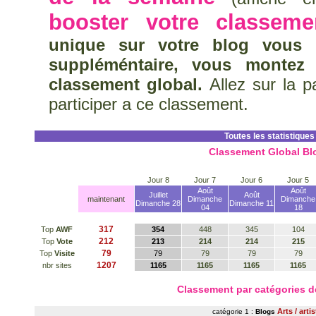
booster votre classeme
unique sur votre blog vous 
suppléméntaire, vous montez
classement global.
Allez sur la 
participer a ce classement.
Toutes les statistiques
Classement Global Bl
Jour 8
Jour 7
Jour 6
Jour 5
Août
Août
Juillet
Août
maintenant
Dimanche
Dimanche
Dimanche 28
Dimanche 11
04
18
317
Top
AWF
354
448
345
104
212
Top
Vote
213
214
214
215
79
Top
Visite
79
79
79
79
1207
nbr sites
1165
1165
1165
1165
Classement par catégories 
Arts / arti
catégorie 1 :
Blogs