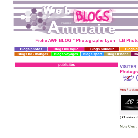
Fiche AWF BLOG " Photographe Lyon - LB Photog
Blogs photos
Blogs musique
Blogs humour
Blogs c
Blogs bd / mangas
Blogs voyages
Blogs sport
Blogs iPhone
Bl
publicités
VISITER
Photogra
Arts / artist
(
71
visites 
Mots Clés :