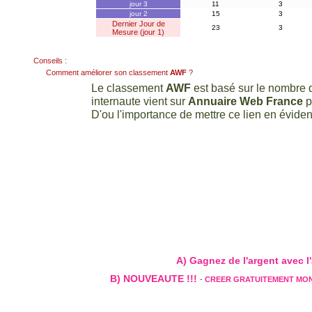
jour 3
11
3
jour 2
15
3
Dernier Jour de
23
3
Mesure (jour 1)
Conseils :
Comment améliorer son classement
AWF
?
Le classement
AWF
est basé sur le nombre d
internaute vient sur
Annuaire Web France
p
D'ou l'importance de mettre ce lien en évidenc
A) Gagnez de l'argent avec l'a
B) NOUVEAUTE !!!
-
CREER GRATUITEMENT MO