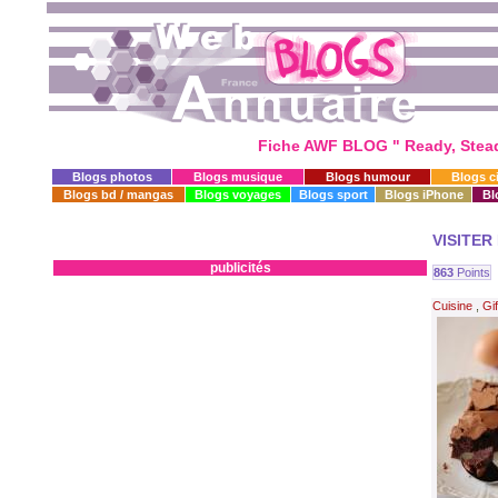
Fiche AWF BLOG " Ready, Steady
Blogs photos
Blogs musique
Blogs humour
Blogs c
Blogs bd / mangas
Blogs voyages
Blogs sport
Blogs iPhone
Bl
VISITER
publicités
863
Points
Cuisine
,
Gi