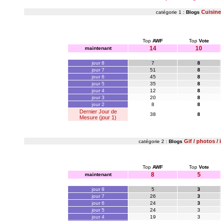
Cuisine
catégorie 1 :
Blogs
Top
AWF
Top
Vote
14
10
maintenant
jour 8
7
8
jour 7
51
8
jour 6
45
8
jour 5
35
8
jour 4
12
8
jour 3
20
8
jour 2
8
8
Dernier Jour de
38
8
Mesure (jour 1)
Gif / photos /
catégorie 2 :
Blogs
Top
AWF
Top
Vote
8
5
maintenant
jour 8
5
3
jour 7
26
3
jour 6
24
3
jour 5
24
3
jour 4
19
3