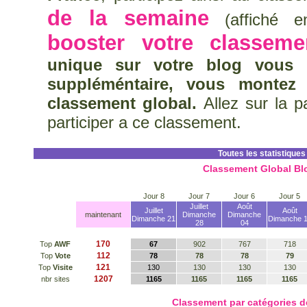
de la semaine
(affiché en
booster votre classeme
unique sur votre blog vous 
suppléméntaire, vous montez
classement global.
Allez sur la 
participer a ce classement.
Toutes les statistiques
Classement Global Bl
Jour 8
Jour 7
Jour 6
Jour 5
Juillet
Août
Juillet
Août
maintenant
Dimanche
Dimanche
Dimanche 21
Dimanche 
28
04
170
Top
AWF
67
902
767
718
112
Top
Vote
78
78
78
79
121
Top
Visite
130
130
130
130
1207
nbr sites
1165
1165
1165
1165
Classement par catégories 