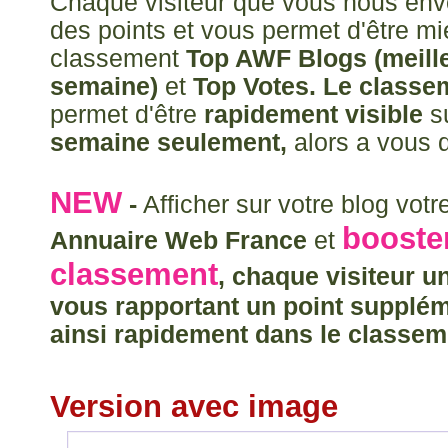
Chaque visiteur que vous nous env
des points et vous permet d'être mi
classement
Top AWF Blogs (meille
semaine)
et
Top Votes. Le class
permet d'être
rapidement visible
su
semaine seulement,
alors a vous d
NEW
-
Afficher sur votre blog votr
booste
Annuaire Web France
et
classement
, chaque visiteur u
vous rapportant un point supplém
ainsi rapidement dans le classem
Version avec image