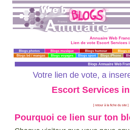
Annuaire Web Franc
Lien de vote Escort Services
Blogs photos
Blogs musique
Blogs humour
Blogs c
Blogs bd / mangas
Blogs voyages
Blogs sport
Blogs iPhone
Bl
Blogs Annuaire Web Fra
Votre lien de vote, a inser
Escort Services i
[ retour à la fiche du site ]
Pourquoi ce lien sur ton b