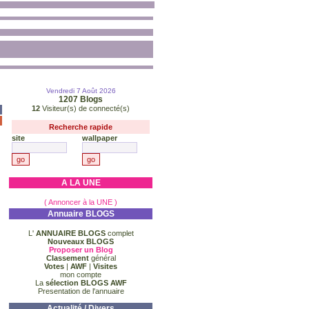
Vendredi 7 Août 2026
1207
Blogs
12
Visiteur(s) de connecté(s)
Recherche rapide
site
wallpaper
A LA UNE
( Annoncer à la UNE )
Annuaire BLOGS
L'
ANNUAIRE BLOGS
complet
Nouveaux BLOGS
Proposer un Blog
Classement
général
Votes
|
AWF
|
Visites
mon compte
La
sélection BLOGS AWF
Presentation de l'annuaire
Actualité / Divers