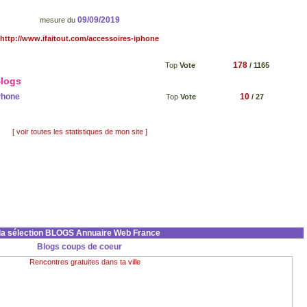
09/09/2019
mesure du
http://www.ifaitout.com/accessoires-iphone
178
Top
Vote
/ 1165
Blogs
Phone
10
Top
Vote
/ 27
[ voir toutes les statistiques de mon site ]
la sélection BLOGS Annuaire Web France
Blogs coups de coeur