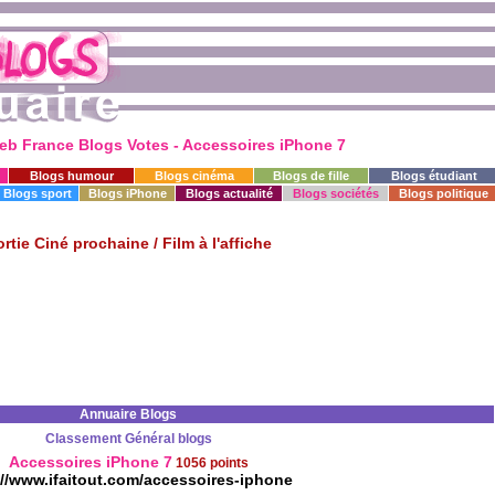
eb France
Blogs Votes - Accessoires iPhone 7
Blogs humour
Blogs cinéma
Blogs de fille
Blogs étudiant
Blogs sport
Blogs iPhone
Blogs actualité
Blogs sociétés
Blogs politique
rtie Ciné prochaine / Film à l'affiche
Annuaire Blogs
Classement Général blogs
Accessoires iPhone 7
1056 points
://www.ifaitout.com/accessoires-iphone