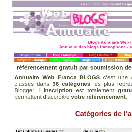
creer un annuaire
rencontres gra
Blogs Annuaire Web 
Annuaire des blogs francophone -
r
Blogs photos
Blogs musique
Blogs humour
Blog
Blogs bd / mangas
Blogs voyages
Blogs sport
Blogs iPhone
référencement gratuit
par soumission de 
Annuaire Web France BLOGS
c'est une
classés dans
36 catégories
les plus repré
Blogger. L'
inscription
est totalement
gratu
permettent d'accroître
votre référencement
.
Catégories de l'
Gif / photos / images
de Fille
(33)
(74)