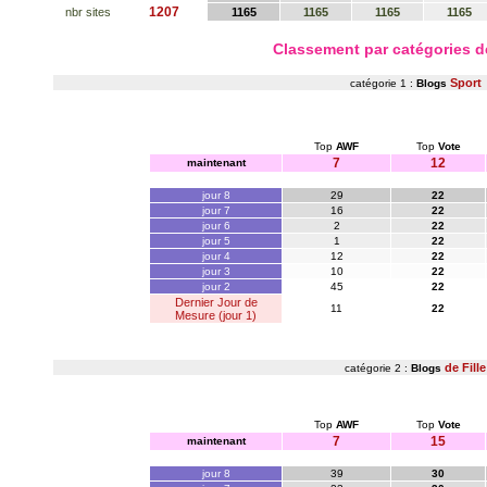
1207
nbr sites
1165
1165
1165
1165
Classement par catégories 
Sport
catégorie 1 :
Blogs
Top
AWF
Top
Vote
7
12
maintenant
jour 8
29
22
jour 7
16
22
jour 6
2
22
jour 5
1
22
jour 4
12
22
jour 3
10
22
jour 2
45
22
Dernier Jour de
11
22
Mesure (jour 1)
de Fille
catégorie 2 :
Blogs
Top
AWF
Top
Vote
7
15
maintenant
jour 8
39
30