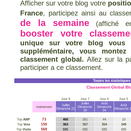
Afficher sur votre blog votre
positi
France
, participez ainsi au clas
de la semaine
(affiché en
booster votre classeme
unique sur votre blog vous 
suppléméntaire, vous montez
classement global.
Allez sur la 
participer a ce classement.
Toutes les statistiques
Classement Global Bl
Jour 8
Jour 7
Jour 6
Jour 5
Juillet
Août
Juillet
Août
maintenant
Dimanche
Dimanche
Dimanche 21
Dimanche 
28
04
73
Top
AWF
460
261
44
10
150
Top
Vote
363
357
354
349
569
Top
Visite
685
685
685
685