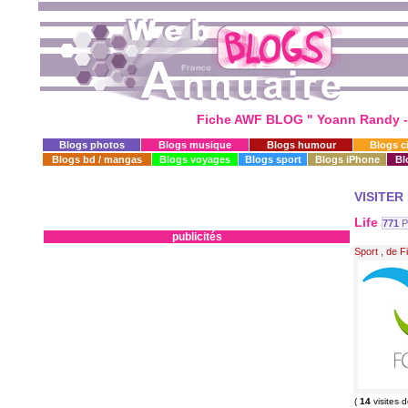
Fiche AWF BLOG " Yoann Randy - 
Blogs photos
Blogs musique
Blogs humour
Blogs c
Blogs bd / mangas
Blogs voyages
Blogs sport
Blogs iPhone
Bl
VISITER
Life
771
P
publicités
Sport
,
de Fi
(
14
visites 