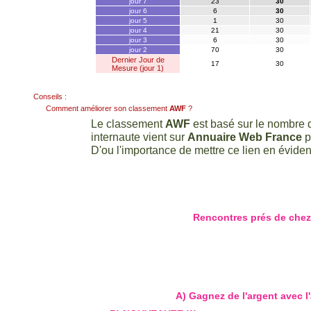
jour 7
23
30
jour 6
6
30
jour 5
1
30
jour 4
21
30
jour 3
6
30
jour 2
70
30
Dernier Jour de
17
30
Mesure (jour 1)
Conseils :
Comment améliorer son classement
AWF
?
Le classement
AWF
est basé sur le nombre d
internaute vient sur
Annuaire Web France
p
D'ou l'importance de mettre ce lien en évidenc
Rencontres prés de che
A) Gagnez de l'argent avec l'a