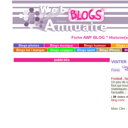
Fiche AWF BLOG " Histoire(s)
Blogs photos
Blogs musique
Blogs humour
Blogs 
Blogs bd / mangas
Blogs voyages
Blogs sport
Blogs iPhone
Bl
publicités
VISITER
Points
Football
,
Sp
Un peu de sp
foot qui nou
statistiques 
l'actualité...
(
38
visites 
blog.com/
Mots Clés :