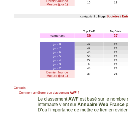
Dernier Jour de
15
13
Mesure (jour 1)
Sociétés / Ent
catégorie 3 :
Blogs
Top AWF
Top Vote
39
27
maintenant
jour 8
47
24
jour 7
49
24
jour 6
43
24
jour 5
50
24
jour 4
27
24
jour 3
6
24
jour 2
48
24
Dernier Jour de
39
24
Mesure (jour 1)
Conseils :
Comment améliorer son classement
AWF
?
Le classement
AWF
est basé sur le nombre d
internaute vient sur
Annuaire Web France
p
D'ou l'importance de mettre ce lien en éviden