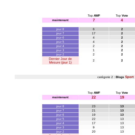
Top
AWF
Top
Vote
7
4
maintenant
jour 8
6
2
jour 7
17
2
jour 6
4
2
jour 5
4
2
jour 4
2
2
jour 3
1
2
jour 2
2
2
Dernier Jour de
2
2
Mesure (jour 1)
Sport
catégorie 2 :
Blogs
Top
AWF
Top
Vote
22
19
maintenant
jour 8
23
13
jour 7
21
13
jour 6
19
13
jour 5
22
13
jour 4
17
13
jour 3
9
13
jour 2
20
13