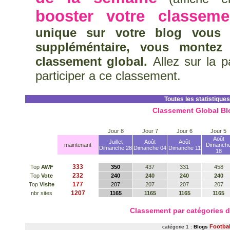
booster votre classeme
unique sur votre blog vous 
suppléméntaire, vous montez
classement global.
Allez sur la 
participer a ce classement.
Toutes les statistiques
Classement Global Bl
Jour 8
Jour 7
Jour 6
Jour 5
Août
Juillet
Août
Août
maintenant
Dimanch
Dimanche 28
Dimanche 04
Dimanche 11
18
333
Top
AWF
350
437
331
458
232
Top
Vote
240
240
240
240
177
Top
Visite
207
207
207
207
1207
nbr sites
1165
1165
1165
1165
Classement par catégories 
Footbal
catégorie 1 :
Blogs