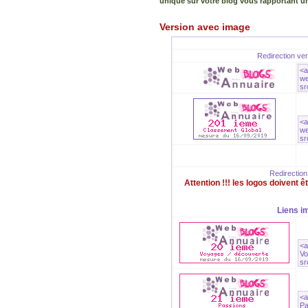
unique sur votre blog vous rapportant u
Version avec image
Redirection ve
Redirection
Attention !!! les logos doivent 
Liens i