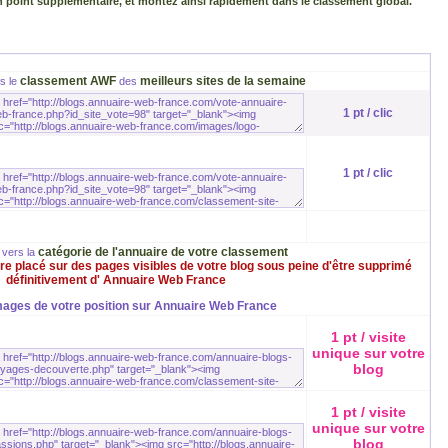
n point suppléméntaire, et montez ainsi rapidement dans le classement global.
classement AWF
meilleurs sites de la semaine
rs le
des
1 pt / clic
1 pt / clic
catégorie de l'annuaire de votre classement
 vers la
être placé sur des pages visibles de votre blog sous peine d'être supprimé
définitivement d' Annuaire Web France
mages de votre position sur Annuaire Web France
1 pt / visite
unique sur votre
blog
1 pt / visite
unique sur votre
blog