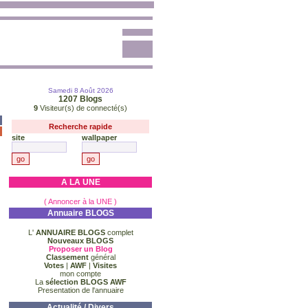
Samedi 8 Août 2026
1207
Blogs
9
Visiteur(s) de connecté(s)
Recherche rapide
site
wallpaper
A LA UNE
( Annoncer à la UNE )
Annuaire BLOGS
L'
ANNUAIRE BLOGS
complet
Nouveaux BLOGS
Proposer un Blog
Classement
général
Votes
|
AWF
|
Visites
mon compte
La
sélection BLOGS AWF
Presentation de l'annuaire
Actualité / Divers