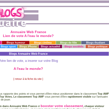
Annuaire Web France
Lien de vote A l'eau le monde?
Blogs humour
Blogs cinéma
Blogs de fille
Blogs étudiant
Blogs sport
Blogs iPhone
Blogs actualité
Blogs sociétés
Blogs politique
Blogs Annuaire Web France
otre lien de vote, a inserer sur votre Blog
A l'eau le monde?
[ retour à la fiche du site ]
s rapporte des points et vous permet d'être mieux positionner dans le classement
Top AWF
Top Votes. Le classement Top AWF
vous permet d'être
rapidement visible
sur l'annuaire
 de jouer.
booster votre classement
on dans Annuaire Web France
et
, chaque visiteur