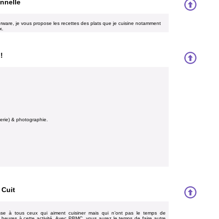
onnelle
perware, je vous propose les recettes des plats que je cuisine notamment
x.
!
serie) & photographie.
 Cuit
se à tous ceux qui aiment cuisiner mais qui n’ont pas le temps de
 heures à cette activité. Avec PBMC, vous aurez le temps de faire autre