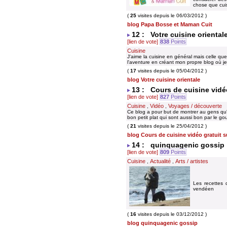
chose que cui
(
25
visites depuis le 06/03/2012 )
blog Papa Bosse et Maman Cuit
12 : Votre cuisine oriental
[lien de vote]
838
Points
Cuisine
J'aime la cuisine en général mais celle que 
l'aventure en créant mon propre blog où j
(
17
visites depuis le 05/04/2012 )
blog Votre cuisine orientale
13 : Cours de cuisine vidéo
[lien de vote]
827
Points
Cuisine
Vidéo
Voyages / découverte
,
,
Ce blog a pour but de montrer au gens qu'
bon petit plat qui sont aussi bon par le g
(
21
visites depuis le 25/04/2012 )
blog Cours de cuisine vidéo gratuit s
14 : quinquagenic gossip
[lien de vote]
809
Points
Cuisine
Actualité
Arts / artistes
,
,
Les recettes 
vendéen
(
16
visites depuis le 03/12/2012 )
blog quinquagenic gossip