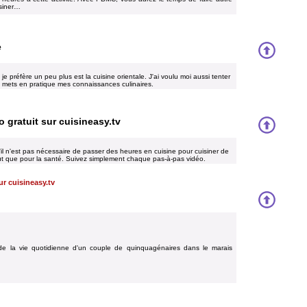
siner…
e
je préfère un peu plus est la cuisine orientale. J'ai voulu moi aussi tenter
e mets en pratique mes connaissances culinaires.
 gratuit sur cuisineasy.tv
il n'est pas nécessaire de passer des heures en cuisine pour cuisiner de
out que pour la santé. Suivez simplement chaque pas-à-pas vidéo.
ur cuisineasy.tv
de la vie quotidienne d'un couple de quinquagénaires dans le marais