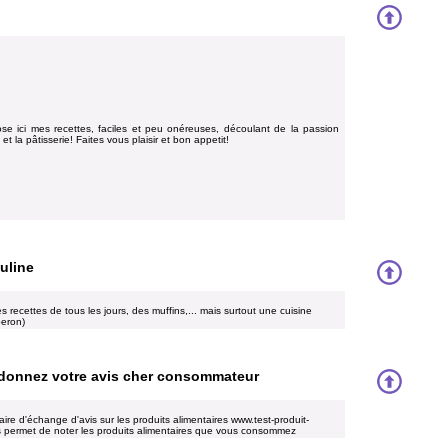
se ici mes recettes, faciles et peu onéreuses, découlant de la passion
 et la pâtisserie! Faites vous plaisir et bon appetit!
auline
 recettes de tous les jours, des muffins,... mais surtout une cuisine
beron)
donnez votre avis cher consommateur
e d'échange d'avis sur les produits alimentaires www.test-produit-
us permet de noter les produits alimentaires que vous consommez