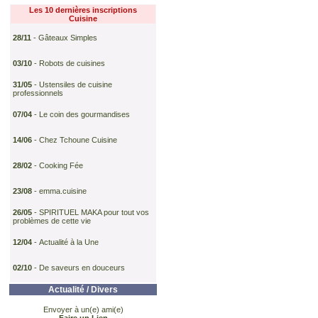
Les 10 dernières inscriptions
Cuisine
28/11
-
Gâteaux Simples
03/10
-
Robots de cuisines
31/05
-
Ustensiles de cuisine
professionnels
07/04
-
Le coin des gourmandises
14/06
-
Chez Tchoune Cuisine
28/02
-
Cooking Fée
23/08
-
emma.cuisine
26/05
-
SPIRITUEL MAKA pour tout vos
problèmes de cette vie
12/04
-
Actualité à la Une
02/10
-
De saveurs en douceurs
Actualité / Divers
Envoyer à un(e) ami(e)