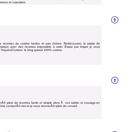
âteaux et cupcakes
 recettes de cuisine faciles et pas chères. Redécouvrez le plaisir de
 maison avec des recettes impossible à rater. Étape par étape je vous
! Toqués2Cuisine: le blog gratuit 100% cuisine.
erÃ© plein de recettes facile et simple alors Ã vos tablier et courage,en
©me contactÃ© moi et je vous donnerÃ© plein de conseil.