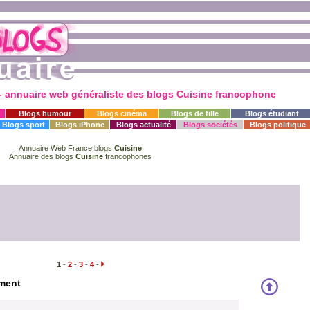
- annuaire web généraliste des blogs
Cuisine
francophone
Blogs humour
Blogs cinéma
Blogs de fille
Blogs étudiant
Blogs sport
Blogs iPhone
Blogs actualité
Blogs sociétés
Blogs politique
Annuaire Web France blogs
Cuisine
Annuaire des blogs
Cuisine
francophones
1
-
2
-
3
-
4
-
ement