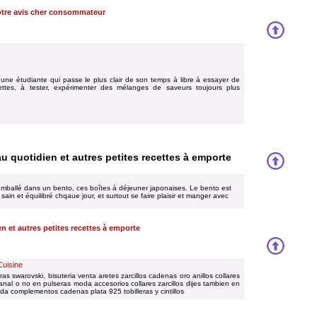
tre avis cher consommateur
 une étudiante qui passe le plus clair de son temps à libre à essayer de
ettes, à tester, expérimenter des mélanges de saveurs toujours plus
u quotidien et autres petites recettes à emporte
mballé dans un bento, ces boîtes à déjeuner japonaises. Le bento est
sain et équilibré chqaue jour, et surtout se faire plaisir et manger avec
n et autres petites recettes à emporte
Cuisine
ras swarovski, bisuteria venta aretes zarcillos cadenas oro anillos collares
sanal o no en pulseras moda accesorios collares zarcillos dijes tambien en
a complementos cadenas plata 925 tobilleras y cintillos