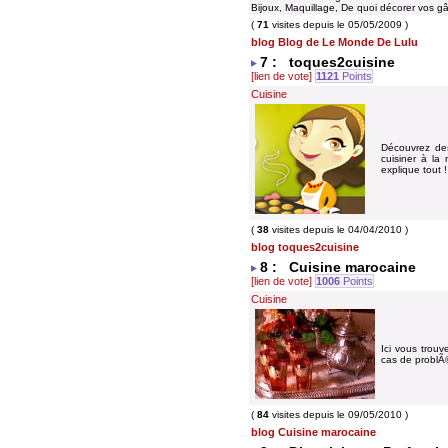
Bijoux, Maquillage, De quoi décorer vos g
(
71
visites depuis le 05/05/2009 )
blog Blog de Le Monde De Lulu
7 : toques2cuisine
[lien de vote]
1121
Points
Cuisine
Découvrez des
cuisiner à la
explique tout 
(
38
visites depuis le 04/04/2010 )
blog toques2cuisine
8 : Cuisine marocaine
[lien de vote]
1006
Points
Cuisine
Ici vous trouv
cas de problÃ
(
84
visites depuis le 09/05/2010 )
blog Cuisine marocaine