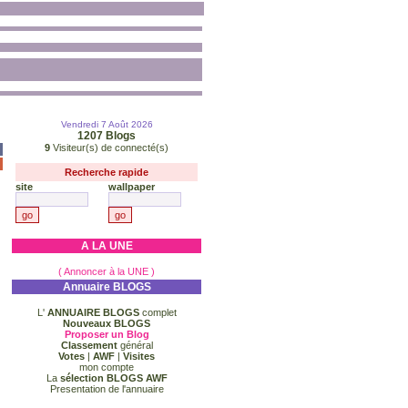
Vendredi 7 Août 2026
1207
Blogs
9
Visiteur(s) de connecté(s)
Recherche rapide
site
wallpaper
A LA UNE
( Annoncer à la UNE )
Annuaire BLOGS
L'
ANNUAIRE BLOGS
complet
Nouveaux BLOGS
Proposer un Blog
Classement
général
Votes
|
AWF
|
Visites
mon compte
La
sélection BLOGS AWF
Presentation de l'annuaire