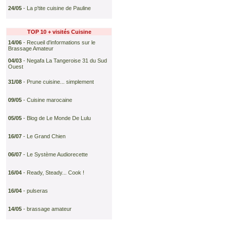
24/05
-
La p'tite cuisine de Pauline
TOP 10 + visités
Cuisine
14/06
-
Recueil d'informations sur le
Brassage Amateur
04/03
-
Negafa La Tangeroise 31 du Sud
Ouest
31/08
-
Prune cuisine... simplement
09/05
-
Cuisine marocaine
05/05
-
Blog de Le Monde De Lulu
16/07
-
Le Grand Chien
06/07
-
Le Système Audiorecette
16/04
-
Ready, Steady... Cook !
16/04
-
pulseras
14/05
-
brassage amateur