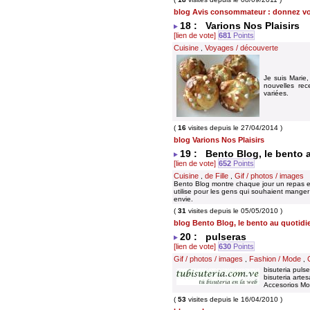
blog Avis consommateur : donnez vo
18 : Varions Nos Plaisirs
[lien de vote]
681
Points
Cuisine
Voyages / découverte
,
Je suis Marie,
nouvelles rec
variées.
(
16
visites depuis le 27/04/2014 )
blog Varions Nos Plaisirs
19 : Bento Blog, le bento a
[lien de vote]
652
Points
Cuisine
de Fille
Gif / photos / images
,
,
Bento Blog montre chaque jour un repas e
utilise pour les gens qui souhaient manger 
envie.
(
31
visites depuis le 05/05/2010 )
blog Bento Blog, le bento au quotidie
20 : pulseras
[lien de vote]
630
Points
Gif / photos / images
Fashion / Mode
,
,
bisuteria pulse
bisuteria arte
Accesorios Mod
(
53
visites depuis le 16/04/2010 )