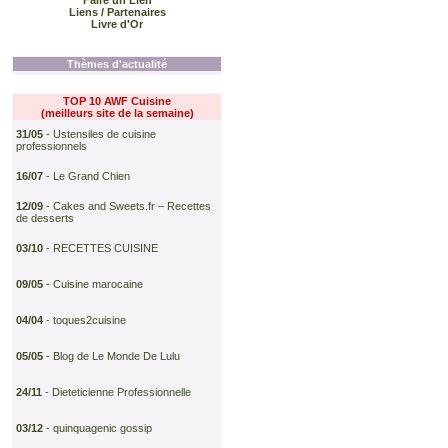
Faire un Lien
Liens / Partenaires
Livre d'Or
Thèmes d'actualité
TOP 10 AWF
Cuisine
(meilleurs site de la semaine)
31/05
-
Ustensiles de cuisine
professionnels
16/07
-
Le Grand Chien
12/09
-
Cakes and Sweets.fr – Recettes
de desserts
03/10
-
RECETTES CUISINE
09/05
-
Cuisine marocaine
04/04
-
toques2cuisine
05/05
-
Blog de Le Monde De Lulu
24/11
-
Dieteticienne Professionnelle
03/12
-
quinquagenic gossip