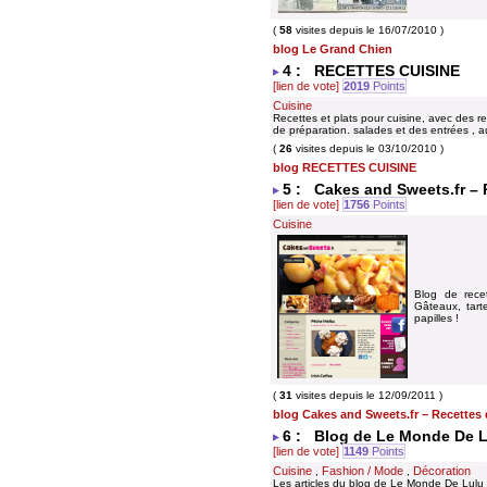
(
58
visites depuis le 16/07/2010 )
blog Le Grand Chien
4 : RECETTES CUISINE
[lien de vote]
2019
Points
Cuisine
Recettes et plats pour cuisine, avec des r
de préparation. salades et des entrées , a
(
26
visites depuis le 03/10/2010 )
blog RECETTES CUISINE
5 : Cakes and Sweets.fr – 
[lien de vote]
1756
Points
Cuisine
Blog de recet
Gâteaux, tart
papilles !
(
31
visites depuis le 12/09/2011 )
blog Cakes and Sweets.fr – Recettes 
6 : Blog de Le Monde De 
[lien de vote]
1149
Points
Cuisine
Fashion / Mode
Décoration
,
,
Les articles du blog de Le Monde De Lulu 