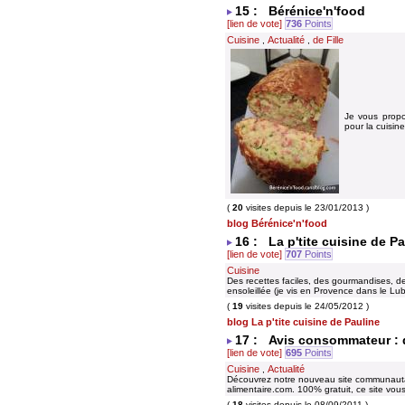
15 : Bérénice'n'food
[lien de vote]
736
Points
Cuisine
Actualité
de Fille
,
,
Je vous propo
pour la cuisine
(
20
visites depuis le 23/01/2013 )
blog Bérénice'n'food
16 : La p'tite cuisine de P
[lien de vote]
707
Points
Cuisine
Des recettes faciles, des gourmandises, des
ensoleillée (je vis en Provence dans le Lu
(
19
visites depuis le 24/05/2012 )
blog La p'tite cuisine de Pauline
17 : Avis consommateur : 
[lien de vote]
695
Points
Cuisine
Actualité
,
Découvrez notre nouveau site communautair
alimentaire.com. 100% gratuit, ce site vo
(
18
visites depuis le 08/09/2011 )