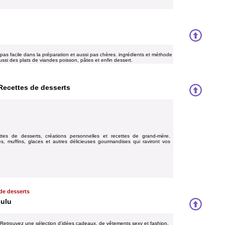
epas facile dans la préparation et aussi pas chères. ingrédients et méthode
ussi des plats de viandes poisson, pâtes et enfin dessert.
Recettes de desserts
tes de desserts, créations personnelles et recettes de grand-mère.
es, muffins, glaces et autres délicieuses gourmandises qui raviront vos
de desserts
Lulu
Retrouvez une sélection d'idées cadeaux, de vêtements sexy et fashion,