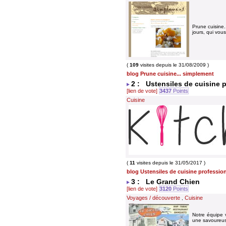
Prune cuisine.
jours, qui vou
(
109
visites depuis le 31/08/2009 )
blog Prune cuisine... simplement
2 : Ustensiles de cuisine 
[lien de vote]
3437
Points
Cuisine
(
11
visites depuis le 31/05/2017 )
blog Ustensiles de cuisine professio
3 : Le Grand Chien
[lien de vote]
3120
Points
Voyages / découverte
Cuisine
,
Notre équipe 
une savoureuse