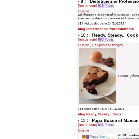
9 : Dieteticienne Professi
[lien de vote]
915
Points
Cuisine
Diététicienne et conseillère culinaire Tup
avec les produits Tupperware et Thermomi
(
14
visites depuis le 24/11/2012 )
blog Dieteticienne Professionnelle
10 : Ready, Steady... Cook 
[lien de vote]
863
Points
Cuisine
Gif / photos / images
,
Cuisine (pâtis
(
54
visites depuis le 16/04/2011 )
blog Ready, Steady... Cook !
11 : Papa Bosse et Maman
[lien de vote]
843
Points
Cuisine
PBMC s’adres
consacrer des